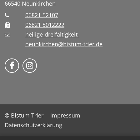
66540
Neunkirchen
06821 52107
06821 5012222
heilige-dreifaltigkeit-
neunkirchen@bistum-trier.de
Bistum Trier auf Facebook
Bistum Trier auf Instragram
© Bistum Trier
Impressum
Datenschutzerklärung