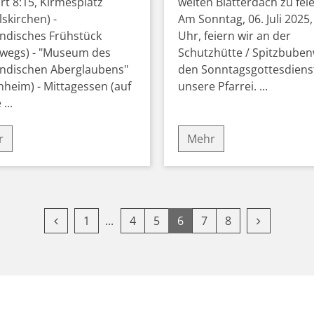
rt 8:15, Kirmesplatz
weiten Blätterdach zu feie
skirchen) -
Am Sonntag, 06. Juli 2025,
ndisches Frühstück
Uhr, feiern wir an der
rwegs) - "Museum des
Schutzhütte / Spitzbube
ändischen Aberglaubens"
den Sonntagsgottesdienst
heim) - Mittagessen (auf
unsere Pfarrei. ...
...
r
Mehr
Vorherige Seite
Erste Seite
Nächste Se
1
4
5
6
7
8