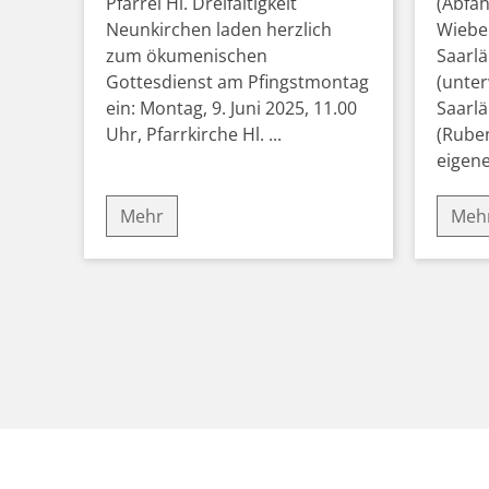
Pfarrei Hl. Dreifaltigkeit
(Abfah
Neunkirchen laden herzlich
Wiebel
zum ökumenischen
Saarlä
Gottesdienst am Pfingstmontag
(unte
ein: Montag, 9. Juni 2025, 11.00
Saarl
Uhr, Pfarrkirche Hl. ...
(Ruben
eigene 
Mehr
Meh