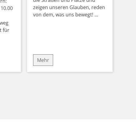
rn:
zeigen unseren Glauben, reden
 10.00
von dem, was uns bewegt! ...
nweg
 für
Mehr
ite