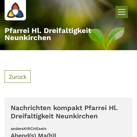
Zum Inhalt springen
Pfarrei Hl. Dreifaltigkeit
Neunkirchen
Zurück
Nachrichten kompakt Pfarrei Hl.
Dreifaltigkeit Neunkirchen
:
andersKIRCHEsein
Abend(s) Ma(h)l