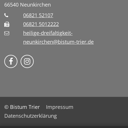
66540
Neunkirchen
06821 52107
06821 5012222
heilige-dreifaltigkeit-
neunkirchen@bistum-trier.de
Bistum Trier auf Facebook
Bistum Trier auf Instragram
© Bistum Trier
Impressum
Datenschutzerklärung