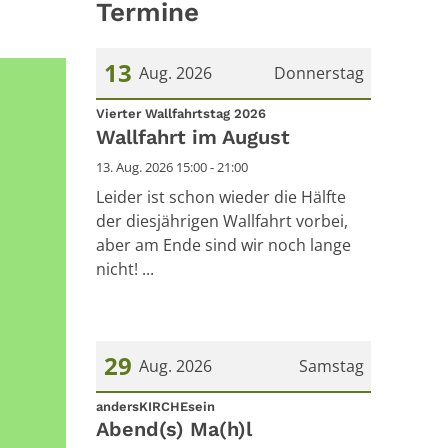
Termine
13
Aug. 2026
Donnerstag
:
Datum: 13. August 2026
Vierter Wallfahrtstag 2026
Wallfahrt im August
13. Aug. 2026 15:00 - 21:00
Leider ist schon wieder die Hälfte
der diesjährigen Wallfahrt vorbei,
aber am Ende sind wir noch lange
nicht! ...
29
Aug. 2026
Samstag
:
Datum: 29. August 2026
andersKIRCHEsein
Abend(s) Ma(h)l