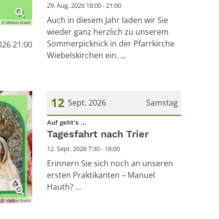
29. Aug. 2026 18:00 - 21:00
Auch in diesem Jahr laden wir Sie
© Markus Krastl
wieder ganz herzlich zu unserem
Sommerpicknick in der Pfarrkirche
2026 21:00
Wiebelskirchen ein. ...
12
Sept. 2026
Samstag
:
Datum: 12. September 2026
Auf geht's ...
Tagesfahrt nach Trier
12. Sept. 2026 7:30 - 18:00
Erinnern Sie sich noch an unseren
ersten Praktikanten – Manuel
Hauth? ...
© Markus Krastl