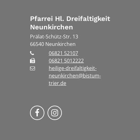
Pfarrei Hl. Dreifaltigkeit
Neunkirchen
Prälat-Schütz-Str. 13
66540
Neunkirchen
06821 52107
06821 5012222
heilige-dreifaltigkeit-
neunkirchen@bistum-
trier.de
Bistum Trier auf Facebook
Bistum Trier auf Instragra