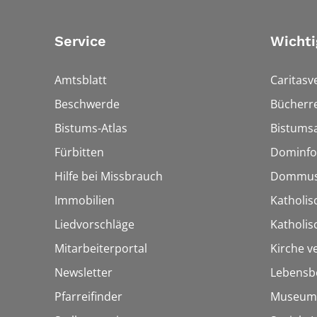
Service
Wichti
Amtsblatt
Caritasv
Beschwerde
Bücherre
Bistums-Atlas
Bistumsa
Fürbitten
Dominfo
Hilfe bei Missbrauch
Dommus
Immobilien
Katholis
Liedvorschläge
Katholi
Mitarbeiterportal
Kirche v
Newsletter
Lebensb
Pfarreifinder
Museum