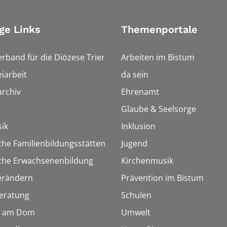
ge Links
Themenportale
erband für die Diözese Trier
Arbeiten im Bistum
iarbeit
da sein
rchiv
Ehrenamt
Glaube & Seelsorge
ik
Inklusion
che Familienbildungsstätten
Jugend
sche Erwachsenenbildung
Kirchenmusik
erändern
Prävention im Bistum
eratung
Schulen
 am Dom
Umwelt