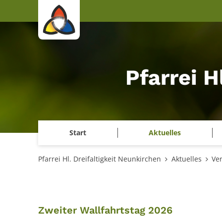
Zum Inhalt springen
Pfarrei H
Start
Aktuelles
Pfarrei Hl. Dreifaltigkeit Neunkirchen
Aktuelles
Ve
:
Zweiter Wallfahrtstag 2026